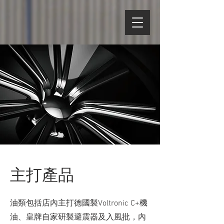
主打產品
油類包括店內主打德國製Voltronic C+機
油、皇牌自家研製避震器及入風批，內