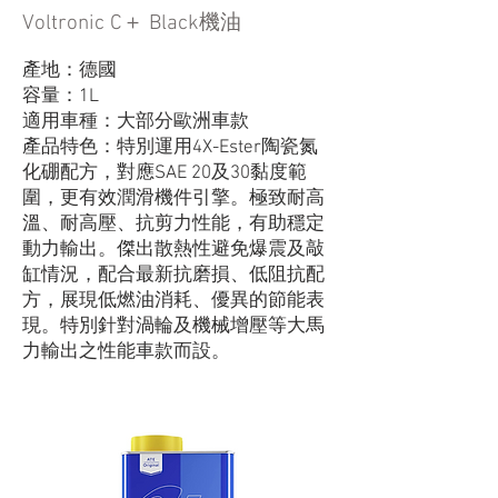
Voltronic C＋ Black機油
產地：德國
容量：1L
適用車種：大部分歐洲車款
產品特色：特別運用4X-Ester陶瓷氮
化硼配方，對應SAE 20及30黏度範
圍，更有效潤滑機件引擎。極致耐高
溫、耐高壓、抗剪力性能，有助穩定
動力輸出。傑出散熱性避免爆震及敲
缸情況，配合最新抗磨損、低阻抗配
方，展現低燃油消耗、優異的節能表
現。特別針對渦輪及機械增壓等大馬
力輸出之性能車款而設。